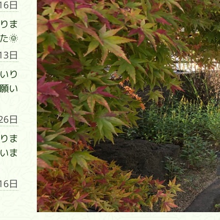
16日
りま
た🌞
13日
いり
願い
26日
りま
いま
16日