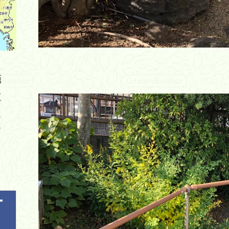
範
主
エ
さ