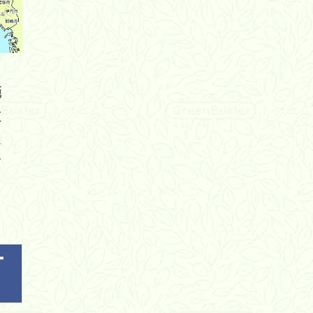
範
主
エ
さ