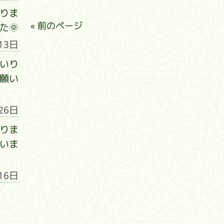
りま
« 前のページ
た🌞
13日
いり
願い
26日
りま
いま
16日