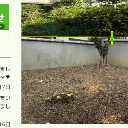
まし
🌳
17日
まい
まし
16日