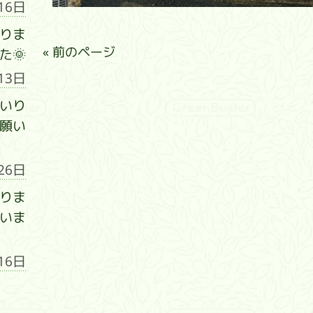
16日
りま
« 前のページ
た🌞
13日
いり
願い
26日
りま
いま
16日