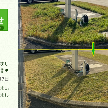
まし
🌳
17日
まい
まし