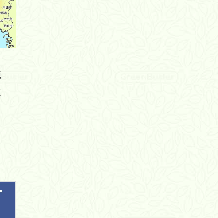
範
主
エ
さ