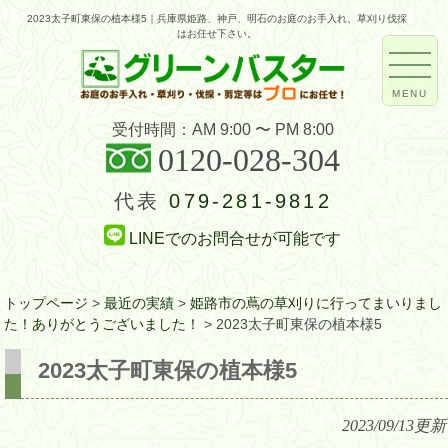
2023太子町東保の植本様5｜兵庫県姫路、神戸、明石のお庭のお手入れ、草刈り伐採
はお任せ下さい。
MENU
受付時間：AM 9:00 〜 PM 8:00
0120-028-304
代表
079-281-9812
LINEでのお問合せが可能です
トップページ
>
最近の実績
>
姫路市の蔦の草刈りに行ってまいりまし
た！ありがとうございました！
>
2023太子町東保の植本様5
2023太子町東保の植本様5
2023/09/13
更新