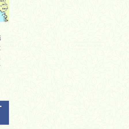
範
主
エ
さ