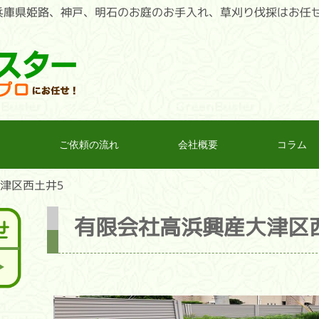
兵庫県姫路、神戸、明石のお庭のお手入れ、草刈り伐採はお任
ご依頼の流れ
会社概要
コラム
津区西土井5
有限会社高浜興産大津区