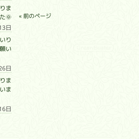
りま
« 前のページ
た🌞
13日
いり
願い
26日
りま
いま
16日