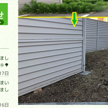
まし
🌳
17日
まい
まし
16日