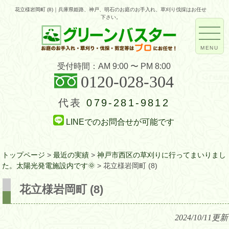
花立様岩岡町 (8)｜兵庫県姫路、神戸、明石のお庭のお手入れ、草刈り伐採はお任せ
下さい。
MENU
受付時間：AM 9:00 〜 PM 8:00
0120-028-304
代表
079-281-9812
LINEでのお問合せが可能です
トップページ
>
最近の実績
>
神戸市西区の草刈りに行ってまいりまし
た。太陽光発電施設内です🌞
>
花立様岩岡町 (8)
花立様岩岡町 (8)
2024/10/11
更新