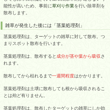
能性が高いため、事前に
草刈り作業
を行い除草剤を
散布します。
雑草が発生した後には「茎葉処理剤」
茎葉処理剤は、ターゲットの雑草に対して散布。つ
まりスポット散布を行います。
茎葉処理剤は、散布すると
成分が茎や葉から吸収
さ
れます。
散布してから枯れるまで
一週間程度
はかかります。
茎葉処理剤は土壌に散布しても根から吸収されるこ
とは殆ど有りません。
茎葉処理剤は、散布したターゲットの雑草にしか効