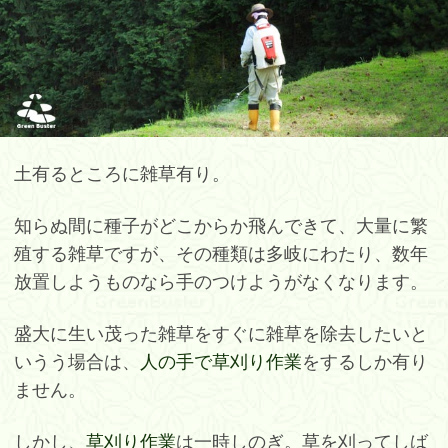
土有るところに雑草有り。
知らぬ間に種子がどこからか飛んできて、大量に繁
殖する雑草ですが、その種類は多岐にわたり、数年
放置しようものなら手のつけようがなくなります。
盛大に生い茂った雑草をすぐに雑草を除去したいと
いうう場合は、
人の手で草刈り作業
をするしか有り
ません。
しかし、
草刈り作業
は一時しのぎ。草を刈ってしば