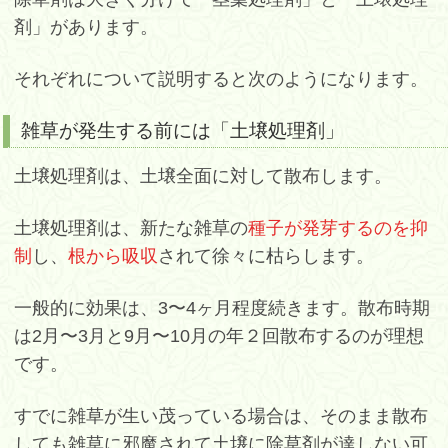
剤」があります。
それぞれについて説明すると次のようになります。
雑草が発生する前には「土壌処理剤」
土壌処理剤は、土壌全面に対して散布します。
土壌処理剤は、新たな雑草の
種子が発芽するのを抑
制
し、
根から吸収
されて徐々に枯らします。
一般的に効果は、3〜4ヶ月程度続きます。散布時期
は2月〜3月と9月〜10月の年２回散布するのが理想
です。
すでに雑草が生い茂っている場合は、そのまま散布
しても雑草に邪魔されて土壌に除草剤が達しない可